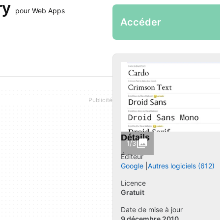
ry
pour Web Apps
Accéder
Détails
1/3
Éditeur
Google
Autres logiciels (612)
Licence
Gratuit
Date de mise à jour
9 décembre 2010